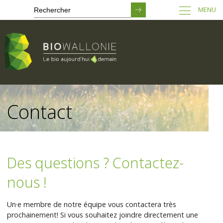
MENU
Passer
au
Contact
contenu
principal
Des questions ? Contactez-
nous !
Un·e membre de notre équipe vous contactera très
prochainement! Si vous souhaitez joindre directement une