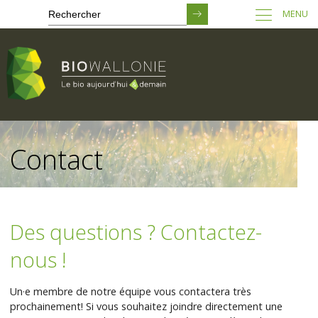
MENU
Passer
au
Contact
contenu
principal
Des questions ? Contactez-
nous !
Un·e membre de notre équipe vous contactera très
prochainement! Si vous souhaitez joindre directement une