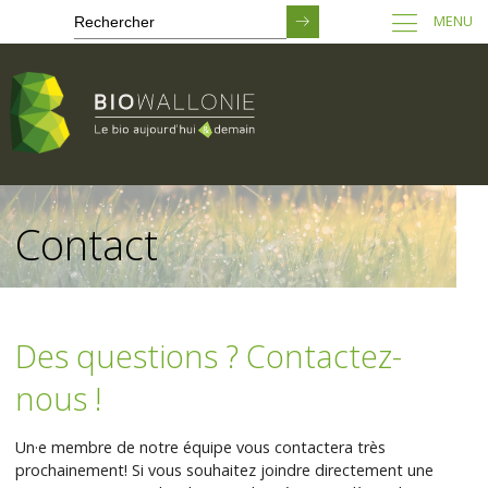
MENU
Passer
au
Contact
contenu
principal
Des questions ? Contactez-
nous !
Un·e membre de notre équipe vous contactera très
prochainement! Si vous souhaitez joindre directement une