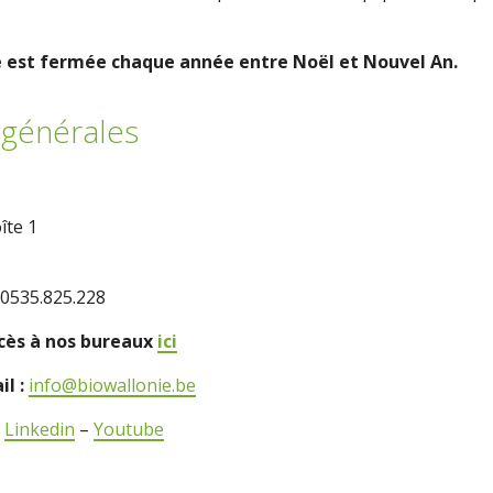
e est fermée chaque année entre Noël et Nouvel An.
générales
îte 1
0535.825.228
ccès à nos bureaux
ici
il :
info@biowallonie.be
–
Linkedin
–
Youtube