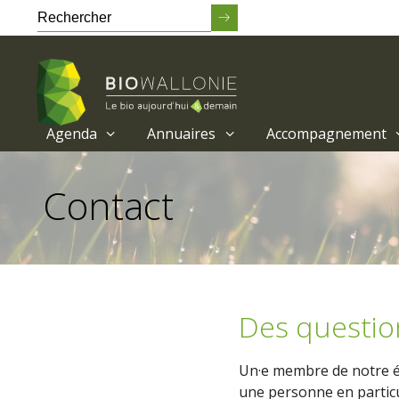
Agenda
Annuaires
Accompagnement
Passer
au
Contact
contenu
principal
Des questio
Un·e membre de notre éq
une personne en particu