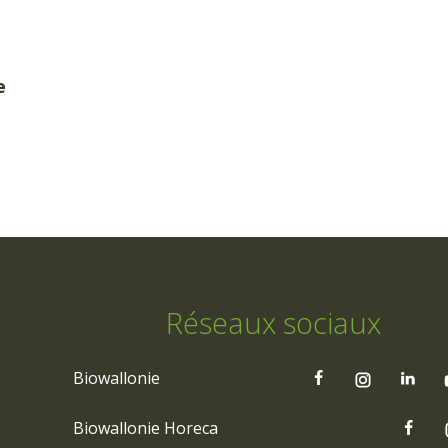
e
Réseaux sociaux
Biowallonie
Biowallonie Horeca