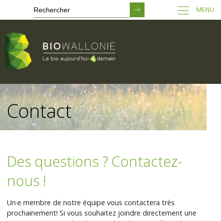
MENU
Passer
au
Contact
contenu
principal
Des questions ? Contactez-
nous !
Un·e membre de notre équipe vous contactera très
prochainement! Si vous souhaitez joindre directement une