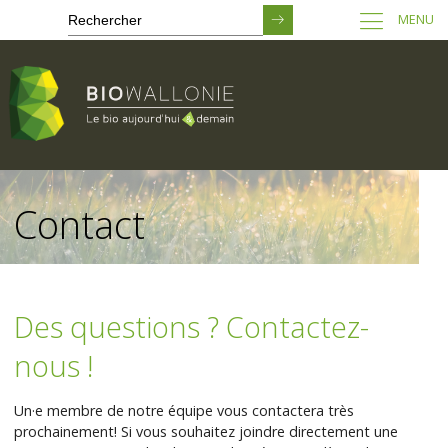
MENU
Passer
au
Contact
contenu
principal
Des questions ? Contactez-
nous !
Un·e membre de notre équipe vous contactera très
prochainement! Si vous souhaitez joindre directement une