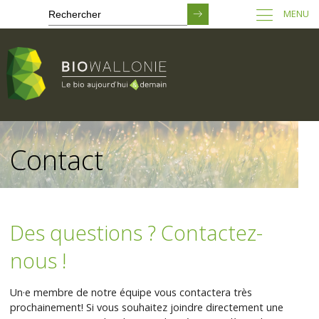
MENU
Passer
au
Contact
contenu
principal
Des questions ? Contactez-
nous !
Un·e membre de notre équipe vous contactera très
prochainement! Si vous souhaitez joindre directement une