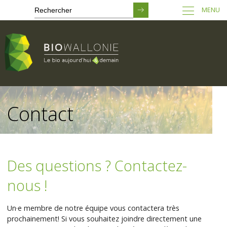
MENU
Passer
au
Contact
contenu
principal
Des questions ? Contactez-
nous !
Un·e membre de notre équipe vous contactera très
prochainement! Si vous souhaitez joindre directement une