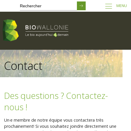
MENU
Passer
au
Contact
contenu
principal
Des questions ? Contactez-
nous !
Un·e membre de notre équipe vous contactera très
prochainement! Si vous souhaitez joindre directement une