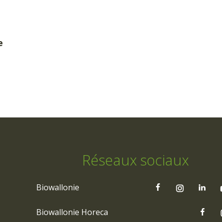
e
Réseaux sociaux
Biowallonie
Biowallonie Horeca