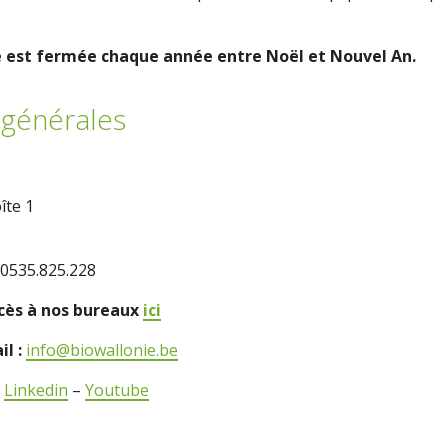
e est fermée chaque année entre Noël et Nouvel An.
générales
îte 1
0535.825.228
ccès à nos bureaux
ici
il :
info@biowallonie.be
–
Linkedin
–
Youtube