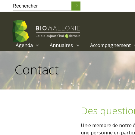
Agenda
Annuaires
Accompagnement
Passer
au
Contact
contenu
principal
Des questio
Un·e membre de notre éq
une personne en particu