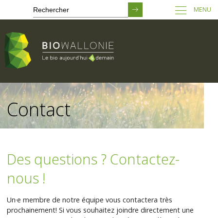
MENU
Passer
au
Contact
contenu
principal
Des questions ? Contactez-
nous !
Un·e membre de notre équipe vous contactera très
prochainement! Si vous souhaitez joindre directement une