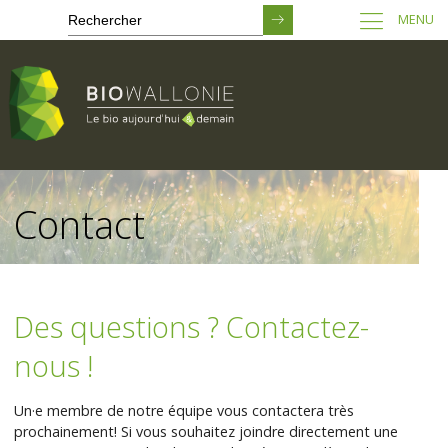
MENU
Passer
au
Contact
contenu
principal
Des questions ? Contactez-
nous !
Un·e membre de notre équipe vous contactera très
prochainement! Si vous souhaitez joindre directement une