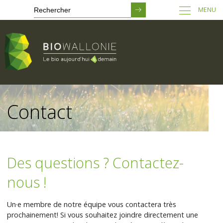
MENU
Passer
au
Contact
contenu
principal
Des questions ? Contactez-
nous !
Un·e membre de notre équipe vous contactera très
prochainement! Si vous souhaitez joindre directement une