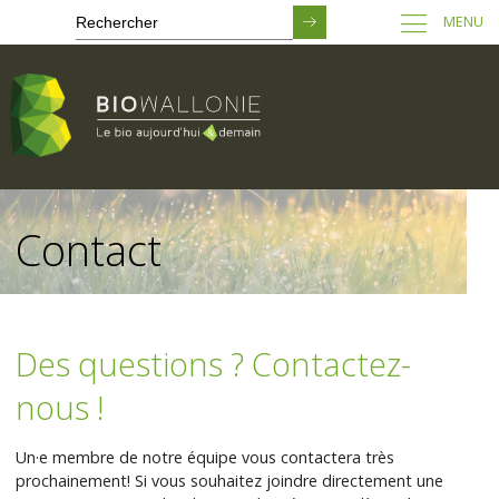
MENU
Passer
au
Contact
contenu
principal
Des questions ? Contactez-
nous !
Un·e membre de notre équipe vous contactera très
prochainement! Si vous souhaitez joindre directement une