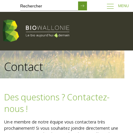
MENU
Passer
au
Contact
contenu
principal
Des questions ? Contactez-
nous !
Un·e membre de notre équipe vous contactera très
prochainement! Si vous souhaitez joindre directement une