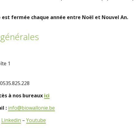
e est fermée chaque année entre Noël et Nouvel An.
générales
îte 1
0535.825.228
ccès à nos bureaux
ici
il :
info@biowallonie.be
–
Linkedin
–
Youtube