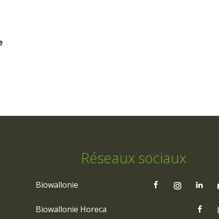
e
Réseaux sociaux
Biowallonie
Biowallonie Horeca