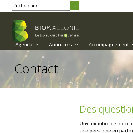
Agenda
Annuaires
Accompagnement
Passer
au
Contact
contenu
principal
Des questio
Un·e membre de notre éq
une personne en particu