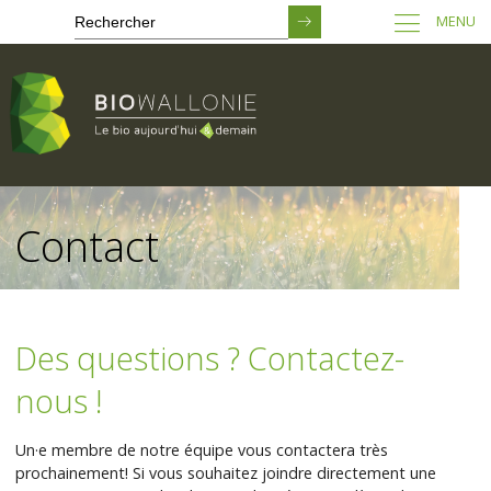
MENU
Passer
au
Contact
contenu
principal
Des questions ? Contactez-
nous !
Un·e membre de notre équipe vous contactera très
prochainement! Si vous souhaitez joindre directement une