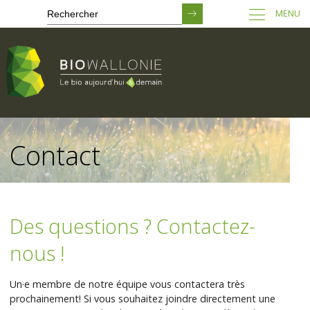
MENU
Passer
au
Contact
contenu
principal
Des questions ? Contactez-
nous !
Un·e membre de notre équipe vous contactera très
prochainement! Si vous souhaitez joindre directement une