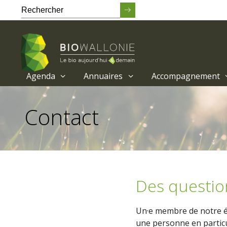
Agenda
Annuaires
Accompagnement
Passer
au
Contact
contenu
principal
Des questio
Un·e membre de notre éq
une personne en particu