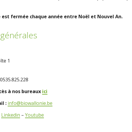
e est fermée chaque année entre Noël et Nouvel An.
générales
îte 1
0535.825.228
ccès à nos bureaux
ici
il :
info@biowallonie.be
–
Linkedin
–
Youtube