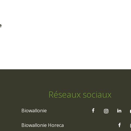
e
Réseaux sociaux
Biowallonie
Biowallonie Horeca