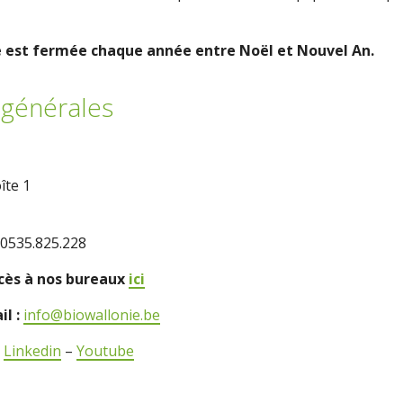
e est fermée chaque année entre Noël et Nouvel An.
générales
îte 1
0535.825.228
ccès à nos bureaux
ici
il :
info@biowallonie.be
–
Linkedin
–
Youtube