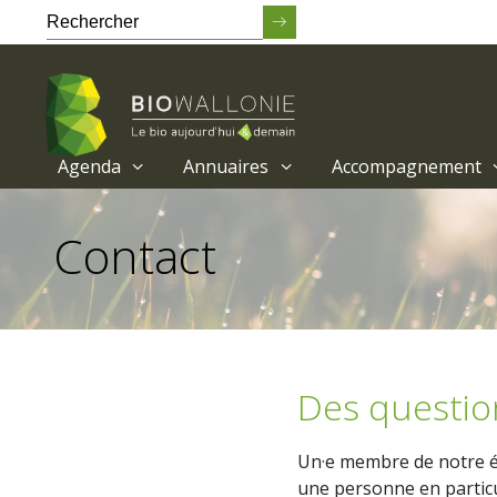
Agenda
Annuaires
Accompagnement
Passer
au
Contact
contenu
principal
Des questio
Un·e membre de notre éq
une personne en particu