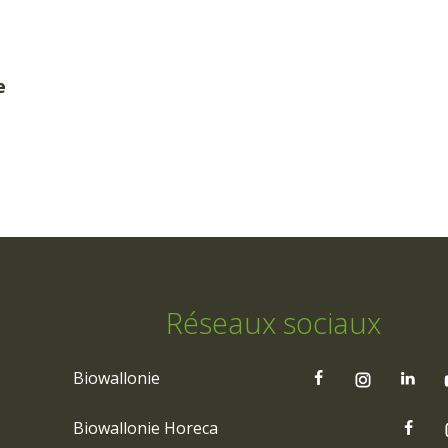
e
Réseaux sociaux
Biowallonie
Biowallonie Horeca