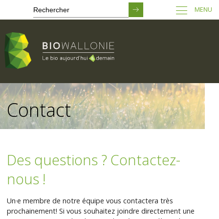
MENU
Passer
au
Contact
contenu
principal
Des questions ? Contactez-
nous !
Un·e membre de notre équipe vous contactera très
prochainement! Si vous souhaitez joindre directement une