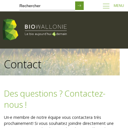
MENU
Passer
au
Contact
contenu
principal
Des questions ? Contactez-
nous !
Un·e membre de notre équipe vous contactera très
prochainement! Si vous souhaitez joindre directement une