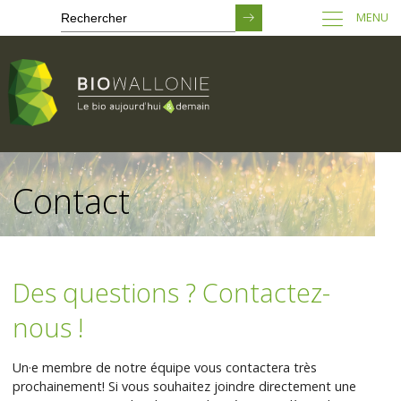
MENU
Passer
au
Contact
contenu
principal
Des questions ? Contactez-
nous !
Un·e membre de notre équipe vous contactera très
prochainement! Si vous souhaitez joindre directement une