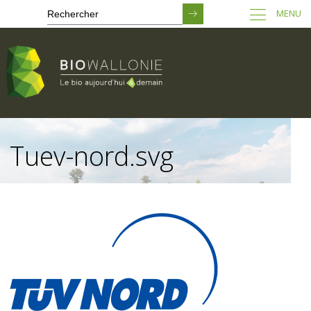
MENU
Passer
au
Tuev-nord.svg
contenu
principal