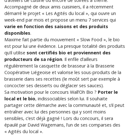
d’ateliers de cuisine ou encore de soirées à thème.
Accompagné de deux amis cuisiniers, il a récemment
démarré le projet « Les Agités du local », qui ouvre un
week-end par mois et propose un menu 7 services qui
varie en fonction des saisons et des produits
disponibles
.
Maxime fait partie du mouvement « Slow Food », le bio
est pour lui une évidence. La presque totalité des produits
qu’il utilise
sont certifiés bio et proviennent des
producteurs de sa région
. Il enfile d’ailleurs
régulièrement la casquette de brasseur à la Brasserie
Coopérative Liégeoise et valorise les sous-produits de la
brasserie dans ses recettes (le moût sert par exemple à
concocter ses desserts ou déglacer ses sauces).
Sa motivation pour le concours Wall’Oh Bio ?
Porter le
local et le bio
, indissociables selon lui. Il souhaite
partager cette démarche avec la communauté et, s’il peut
entraîner avec lui des personnes qui y sont moins
sensibles, c’est déjà gagné ! Lors du concours, il sera
épaulé par David Wagemans, l’un de ses comparses des
« Agités du local ».