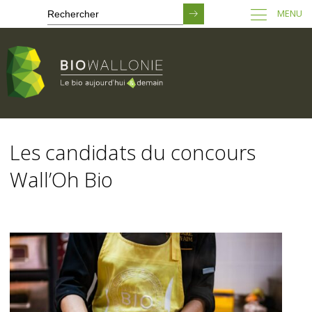
MENU
Passer
au
Les candidats du concours
contenu
principal
Wall’Oh Bio