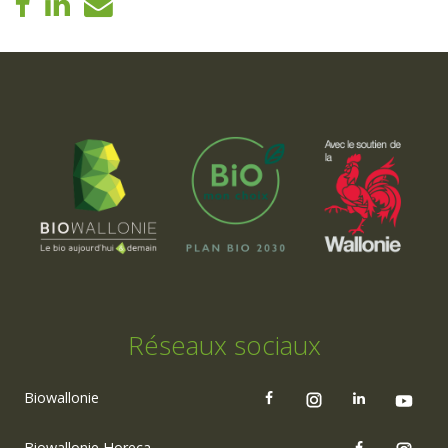
Réseaux sociaux
Biowallonie
Biowallonie Horeca