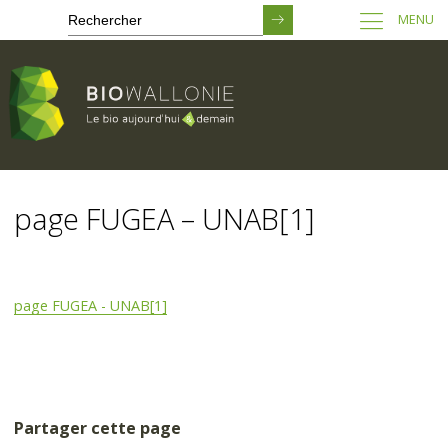
MENU
Passer
au
page FUGEA – UNAB[1]
contenu
principal
page FUGEA - UNAB[1]
Partager cette page