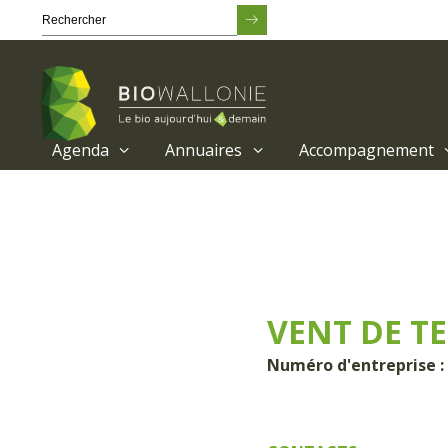
Agenda
Annuaires
Accompagnement
Passer
au
contenu
principal
VENT DE T
Numéro d'entreprise :