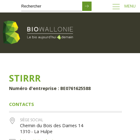
MENU
Passer
au
contenu
principal
STIRRR
Numéro d'entreprise : BE0761625588
CONTACTS
SIÈGE SOCIAL
Chemin du Bois des Dames 14
1310 - La Hulpe