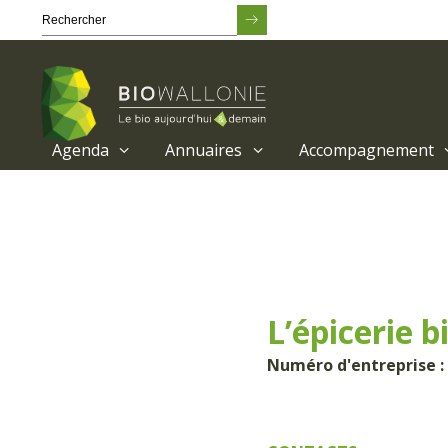
Agenda
Annuaires
Accompagnement
Passer
au
contenu
principal
L’épicerie b
Numéro d'entreprise : 