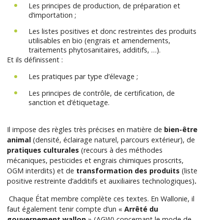
Les principes de production, de préparation et
d’importation ;
Les listes positives et donc restreintes des produits
utilisables en bio (engrais et amendements,
traitements phytosanitaires, additifs, …).
Et ils définissent :
Les pratiques par type d’élevage ;
Les principes de contrôle, de certification, de
sanction et d’étiquetage.
Il impose des règles très précises en matière de
bien-être
animal
(densité, éclairage naturel, par­cours extérieur), de
pratiques culturales
(recours à des méthodes
mécaniques, pesticides et engrais chimiques proscrits,
OGM interdits) et de
transformation des produits
(liste
positive restreinte d’additifs et auxiliaires technologiques)
.
Chaque État membre complète ces textes. En Wallonie, il
faut également tenir compte d’un «
Arrêté du
gouvernement wallon
» (AGW) concernant le mode de